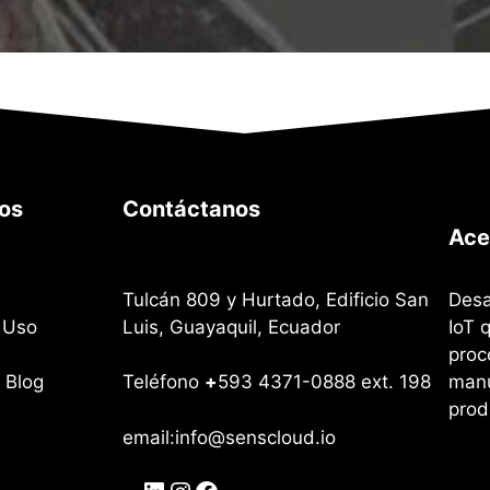
os
Contáctanos
Ace
Tulcán 809 y Hurtado, Edificio San
Desa
 Uso
Luis, Guayaquil, Ecuador
IoT 
proc
manu
 Blog
Teléfono
+
593 4371-0888 ext. 198
prod
email:info@senscloud.io