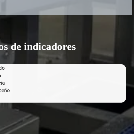
os de indicadores
ado
a
cia
peño